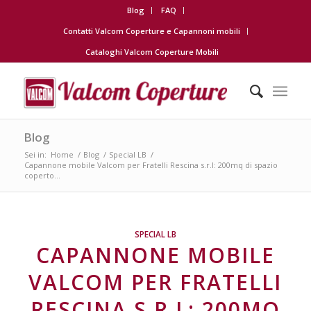
Blog
FAQ
Contatti Valcom Coperture e Capannoni mobili
Cataloghi Valcom Coperture Mobili
Blog
Sei in:
Home
/
Blog
/
Special LB
/
Capannone mobile Valcom per Fratelli Rescina s.r.l: 200mq di spazio
coperto...
SPECIAL LB
CAPANNONE MOBILE
VALCOM PER FRATELLI
RESCINA S.R.L: 200MQ